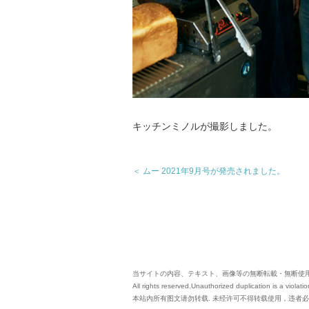
キッチンミノルが撮影しました。
＜ ムー 2021年9月号が発売されました。
当サイトの内容、テキスト、画像等の無断転載・無断使
All rights reserved.Unauthorized duplication is a violatio
本站內所有图文请勿转载. 未经许可不得转载使用，违者必