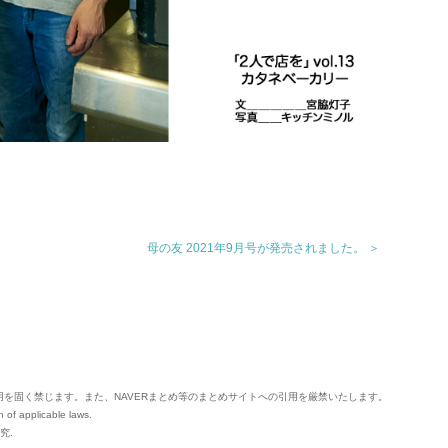
母の友 2021年9月号が発売されました。 ＞
用を固く禁じます。
また、NAVERまとめ等のまとめサイトへの引用を厳禁いたします。
n of applicable laws.
究.