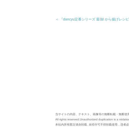
＜ 『dancyu定番シリーズ 最強! から揚げレ
当サイトの内容、テキスト、画像等の無断転載・無断使
All rights reserved.Unauthorized duplication is a violatio
本站內所有图文请勿转载. 未经许可不得转载使用，违者必