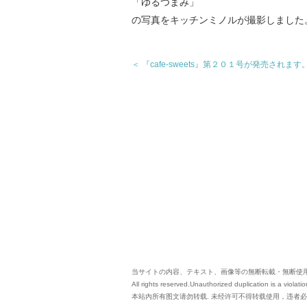
「ゆるつまみ」
の写真をキッチンミノルが撮影しました
＜ 『cafe-sweets』第２０１号が発売されます
当サイトの内容、テキスト、画像等の無断転載・無断使
All rights reserved.Unauthorized duplication is a violatio
本站內所有图文请勿转载. 未经许可不得转载使用，违者必