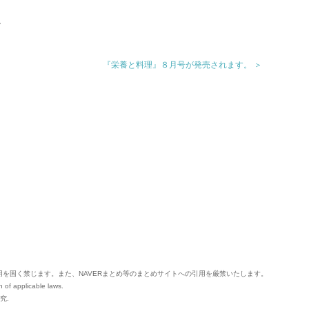
。
。
『栄養と料理』８月号が発売されます。 ＞
用を固く禁じます。
また、NAVERまとめ等のまとめサイトへの引用を厳禁いたします。
n of applicable laws.
究.