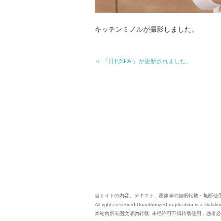
キッチンミノルが撮影しました。
＜ 『日刊SPA!』が更新されました。
当サイトの内容、テキスト、画像等の無断転載・無断使
All rights reserved.Unauthorized duplication is a violatio
本站內所有图文请勿转载. 未经许可不得转载使用，违者必