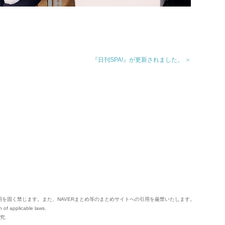
『日刊SPA!』が更新されました。 ＞
用を固く禁じます。
また、NAVERまとめ等のまとめサイトへの引用を厳禁いたします。
n of applicable laws.
究.